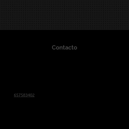
Contacto
Despedidas de Soltero y Soltera Madrid
san jose
6
28320
pinto
Si desea ponerse en contacto con nuestra empresa,
no dude en llamarnos al teléfono:
657583402
envíenos un correo electrónico a
info@despedidas-de-soltero-madrid.es