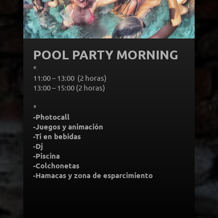
POOL PARTY MORNING
*
Turnos:
11:00 – 13:00 (2 horas)
13:00 – 15:00 (2 horas)
*
Incluye:
-Photocall
-Juegos y animación
-Ti en bebidas
-Dj
-Piscina
-Colchonetas
-Hamacas y zona de esparcimiento
Desde 25,00€ por
persona