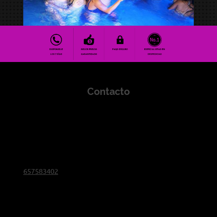
Contacto
Despedidas de Soltero y Soltera Madrid
san jose
6
28320
pinto
Si desea ponerse en contacto con nuestra empresa,
no dude en llamarnos al teléfono:
657583402
envíenos un correo electrónico a
info@despedidas-de-soltero-madrid.es