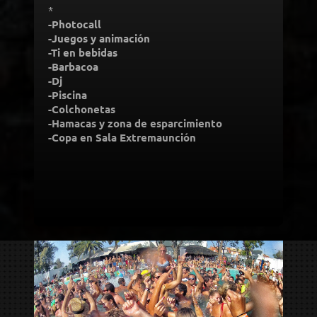
*
Incluye:
-Photocall
-Juegos y animación
-Ti en bebidas
-Barbacoa
-Dj
-Piscina
-Colchonetas
-Hamacas y zona de esparcimiento
-Copa en Sala Extremaunción
Desde 50,00€ por
persona