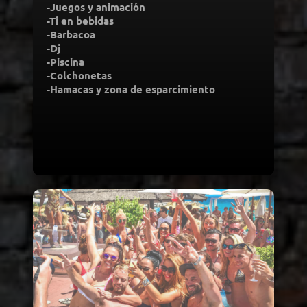
-Juegos y animación
-Ti en bebidas
-Barbacoa
-Dj
-Piscina
-Colchonetas
-Hamacas y zona de esparcimiento
Desde 45,00€ por
persona