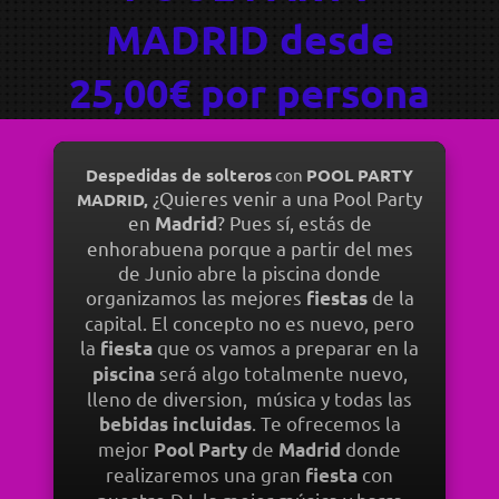
MADRID desde
25,00€ por persona
Despedidas de solteros
con
POOL PARTY
¿Quieres venir a una Pool Party
MADRID,
en
? Pues sí, estás de
Madrid
enhorabuena porque a partir del mes
de Junio abre la piscina donde
organizamos las mejores
de la
fiestas
capital. E
l concepto no es nuevo, pero
la
que os vamos a preparar en la
fiesta
será algo totalmente nuevo,
piscina
lleno de diversion, música y todas las
. ​Te ofrecemos la
bebidas incluidas
mejor
de
donde
Pool Party
Madrid
realizaremos una gran
con
fiesta